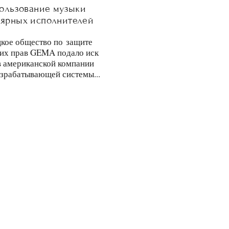
ользование музыки
лярных исполнителей
кое общество по защите
ких прав GEMA подало иск
в американской компании
азрабатывающей системы...